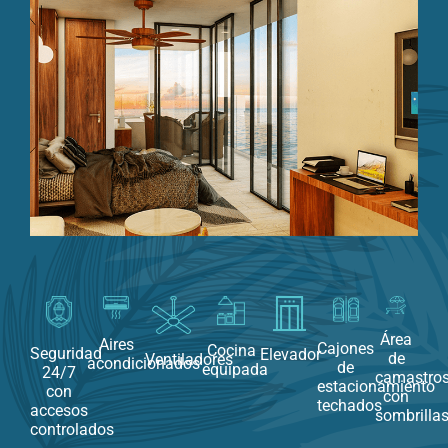
Área
Aires
Cajones
Cocina
Seguridad
Elevador
de
Ventiladores
acondicionados
de
equipada
24/7
camastro
estacionamiento
con
con
techados
accesos
sombrilla
controlados