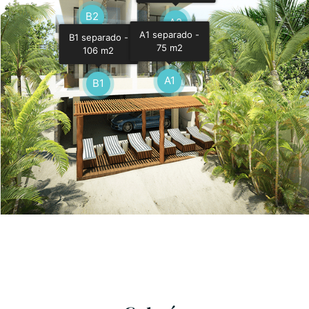
B2
A2
A1 separado -
B1 separado -
75 m2
106 m2
A1
B1