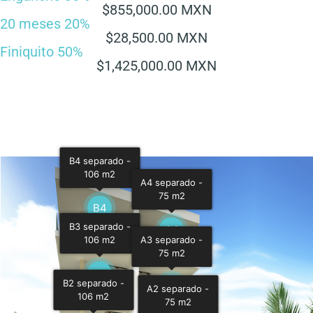
$855,000.00 MXN
20 meses 20%
$28,500.00 MXN
Finiquito 50%
$1,425,000.00 MXN
B4 separado -
106 m2
A4 separado -
75 m2
B4
B3 separado -
A4
A3 separado -
106 m2
75 m2
B3
B2 separado -
A3
A2 separado -
106 m2
75 m2