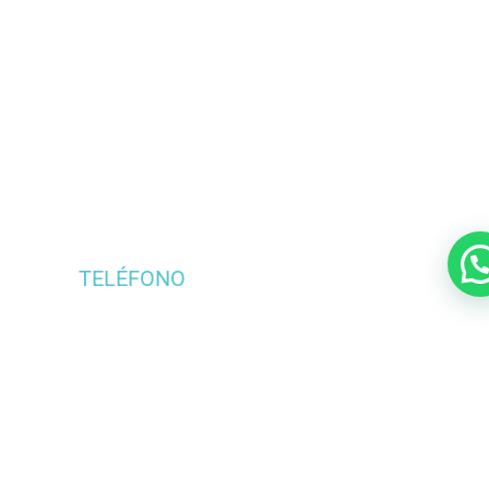
Solicita tu
¡Contáctanos!
cotización
TELÉFONO
Llena este formulario y
999 155 43 59
un miembro de nuestro
999 442 62 36
equipo te contactará a
WHATSAPP
la brevedad.
999 185 22 39
EMAIL
info@makai.com.mx
DIRECCIÓN